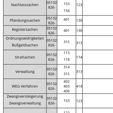
05132
153
Nachlasssachen
123
826-
154
05132
401
Pfändungssachen
130
826-
05132
Registersachen
401
130
826-
Ordnungswidrigkeiten
05132
315
313
826-
Bußgeldsachen
113
05132
Strafsachen
174
826-
118
314
05132
Verwaltung
313
826-
315
402
05132
WEG-Verfahren
403
414
826-
406
Zwangsversteigerung
05132
153
123
826-
Zwangsverwaltung
122