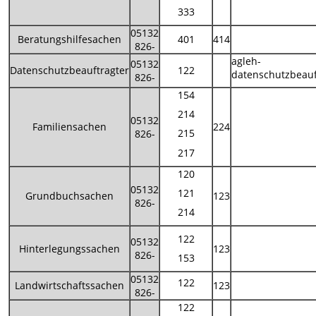
333
05132
Beratungshilfesachen
401
414
826-
agleh-
05132
Datenschutzbeauftragter
122
datenschutzbeauf
826-
154
214
05132
Familiensachen
224
215
826-
217
120
05132
121
Grundbuchsachen
123
826-
214
122
05132
Hinterlegungssachen
123
826-
153
05132
122
Landwirtschaftssachen
123
826-
122