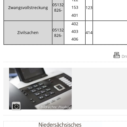
05132
153
Zwangsvollstreckung
123
826-
401
402
05132
403
Zivilsachen
414
826-
406
Dr
Bildrechte
:
Pixabay