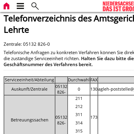
Telefonverzeichnis des Amtsgeric
Lehrte
Zentrale: 05132 826-0
Telefonische Anfragen zu konkreten Verfahren können Sie direk
die zuständige Serviceeinheit richten.
Halten Sie dazu bitte di
Geschäftsnummer des Verfahrens bereit.
Serviceeinheit/Abteilung
Durchwahl
FAX
05132
Auskunft/Zentrale
0
130
agleh-poststelle@
826-
211
212
311
05132
173
Betreuungssachen
826-
314
315