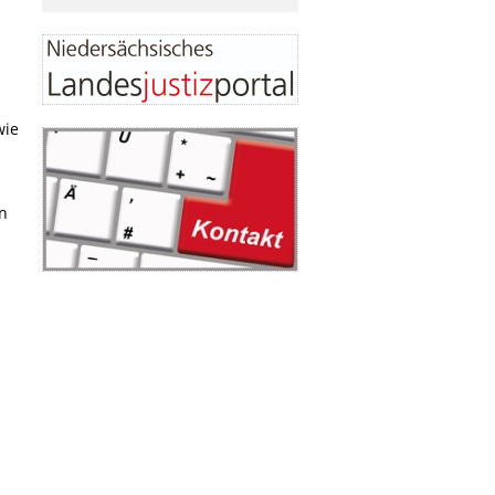
wie
n